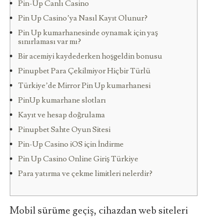
Pin-Up Canlı Casino
Pin Up Casino’ya Nasıl Kayıt Olunur?
Pin Up kumarhanesinde oynamak için yaş
sınırlaması var mı?
Bir acemiyi kaydederken hoşgeldin bonusu
Pinupbet Para Çekilmiyor Hiçbir Türlü
Türkiye’de Mirror Pin Up kumarhanesi
PinUp kumarhane slotları
Kayıt ve hesap doğrulama
Pinupbet Sahte Oyun Sitesi
Pin-Up Casino iOS için İndirme
Pin Up Casino Online Giriş Türkiye
Para yatırma ve çekme limitleri nelerdir?
Mobil sürüme geçiş, cihazdan web siteleri