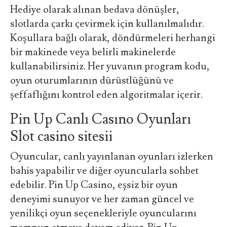
Hediye olarak alınan bedava dönüşler,
slotlarda çarkı çevirmek için kullanılmalıdır.
Koşullara bağlı olarak, döndürmeleri herhangi
bir makinede veya belirli makinelerde
kullanabilirsiniz. Her yuvanın program kodu,
oyun oturumlarının dürüstlüğünü ve
şeffaflığını kontrol eden algoritmalar içerir.
Pin Up Canlı Casıno Oyunları
Slot casino sitesii
Oyuncular, canlı yayınlanan oyunları izlerken
bahis yapabilir ve diğer oyuncularla sohbet
edebilir. Pin Up Casino, eşsiz bir oyun
deneyimi sunuyor ve her zaman güncel ve
yenilikçi oyun seçenekleriyle oyuncularını