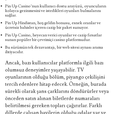
Pin Up Casino’nun kullanıcı dostu arayüzü, oyuncuların
kolayca gezinmesini ve istedikleri oyunları bulmalarını
sağlar.
Pin Up Hindistan, hoş geldin bonusu, esnek oranlar ve
ücretsiz bahisler içeren cazip bir paket sunuyor.
Pin Up Casino, heyecan verici oyunlar ve cazip fırsatlar
sunan popüler bir çevrimiçi casino platformudur.
Bu sürümün tek dezavantajı, bir web sitesi aynası arama
ihtiyacıdır.
Ancak, bazı kullanıcılar platformla ilgili bazı
olumsuz deneyimler yaşayabilir. TV
oyunlarının olduğu bölüm, piyango çekilişini
tercih edenlere hitap edecek. Örneğin, burada
sürekli olarak şans çarklarını döndürürler veya
önceden satın alınan biletlerde numaraları
belirtilmesi gereken topları çağırırlar. Farklı
dillerde çalışan bayilerin olduğu odalar var ve