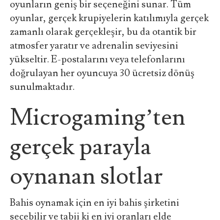
oyunların geniş bir seçeneğini sunar. Tüm
oyunlar, gerçek krupiyelerin katılımıyla gerçek
zamanlı olarak gerçekleşir, bu da otantik bir
atmosfer yaratır ve adrenalin seviyesini
yükseltir. E-postalarını veya telefonlarını
doğrulayan her oyuncuya 30 ücretsiz dönüş
sunulmaktadır.
Microgaming’ten
gerçek parayla
oynanan slotlar
Bahis oynamak için en iyi bahis şirketini
seçebilir ve tabii ki en iyi oranları elde