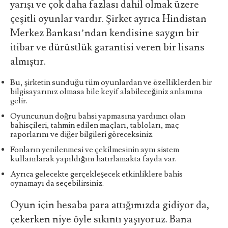
yarışı ve çok daha fazlası dahil olmak üzere
çeşitli oyunlar vardır. Şirket ayrıca Hindistan
Merkez Bankası’ndan kendisine saygın bir
itibar ve dürüstlük garantisi veren bir lisans
almıştır.
Bu, şirketin sunduğu tüm oyunlardan ve özelliklerden bir
bilgisayarınız olmasa bile keyif alabileceğiniz anlamına
gelir.
Oyuncunun doğru bahsi yapmasına yardımcı olan
bahisçileri, tahmin edilen maçları, tabloları, maç
raporlarını ve diğer bilgileri göreceksiniz.
Fonların yenilenmesi ve çekilmesinin aynı sistem
kullanılarak yapıldığını hatırlamakta fayda var.
Ayrıca gelecekte gerçekleşecek etkinliklere bahis
oynamayı da seçebilirsiniz.
Oyun için hesaba para attığımızda gidiyor da,
çekerken niye öyle sıkıntı yaşıyoruz. Bana