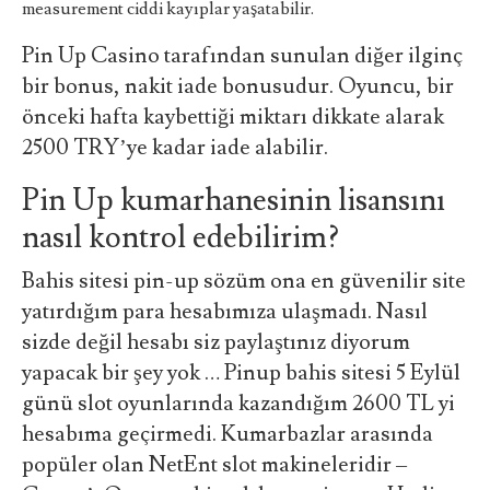
measurement ciddi kayıplar yaşatabilir.
Pin Up Casino tarafından sunulan diğer ilginç
bir bonus, nakit iade bonusudur. Oyuncu, bir
önceki hafta kaybettiği miktarı dikkate alarak
2500 TRY’ye kadar iade alabilir.
Pin Up kumarhanesinin lisansını
nasıl kontrol edebilirim?
Bahis sitesi pin-up sözüm ona en güvenilir site
yatırdığım para hesabımıza ulaşmadı. Nasıl
sizde değil hesabı siz paylaştınız diyorum
yapacak bir şey yok … Pinup bahis sitesi 5 Eylül
günü slot oyunlarında kazandığım 2600 TL yi
hesabıma geçirmedi. Kumarbazlar arasında
popüler olan NetEnt slot makineleridir –