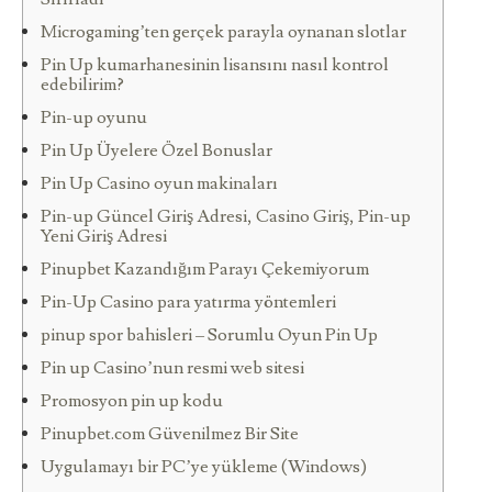
Microgaming’ten gerçek parayla oynanan slotlar
Pin Up kumarhanesinin lisansını nasıl kontrol
edebilirim?
Pin-up oyunu
Pin Up Üyelere Özel Bonuslar
Pin Up Casino oyun makinaları
Pin-up Güncel Giriş Adresi, Casino Giriş, Pin-up
Yeni Giriş Adresi
Pinupbet Kazandığım Parayı Çekemiyorum
Pin-Up Casino para yatırma yöntemleri
pinup spor bahisleri – Sorumlu Oyun Pin Up
Pin up Casino’nun resmi web sitesi
Promosyon pin up kodu
Pinupbet.com Güvenilmez Bir Site
Uygulamayı bir PC’ye yükleme (Windows)