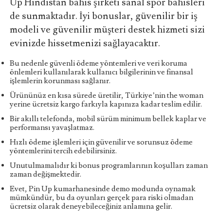
Up Hindistan bahis şirketi sanal spor bahisleri
de sunmaktadır. İyi bonuslar, güvenilir bir iş
modeli ve güvenilir müşteri destek hizmeti sizi
evinizde hissetmenizi sağlayacaktır.
Bu nedenle güvenli ödeme yöntemleri ve veri koruma
önlemleri kullanılarak kullanıcı bilgilerinin ve finansal
işlemlerin korunması sağlanır.
Ürününüz en kısa sürede üretilir, Türkiye’nin the woman
yerine ücretsiz kargo farkıyla kapınıza kadar teslim edilir.
Bir akıllı telefonda, mobil sürüm minimum bellek kaplar ve
performansı yavaşlatmaz.
Hızlı ödeme işlemleri için güvenilir ve sorunsuz ödeme
yöntemlerini tercih edebilirsiniz.
Unutulmamalıdır ki bonus programlarının koşulları zaman
zaman değişmektedir.
Evet, Pin Up kumarhanesinde demo modunda oynamak
mümkündür, bu da oyunları gerçek para riski olmadan
ücretsiz olarak deneyebileceğiniz anlamına gelir.