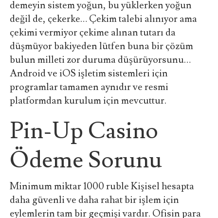
demeyin sistem yoğun, bu yüklerken yoğun
değil de, çekerke… Çekim talebi alınıyor ama
çekimi vermiyor çekime alınan tutarı da
düşmüyor bakiyeden lütfen buna bir çözüm
bulun milleti zor duruma düşürüyorsunu…
Android ve iOS işletim sistemleri için
programlar tamamen aynıdır ve resmi
platformdan kurulum için mevcuttur.
Pin-Up Casino
Ödeme Sorunu
Minimum miktar 1000 ruble Kişisel hesapta
daha güvenli ve daha rahat bir işlem için
eylemlerin tam bir geçmişi vardır. Ofisin para