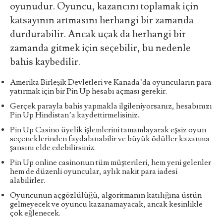
oyunudur. Oyuncu, kazancını toplamak için
katsayının artmasını herhangi bir zamanda
durdurabilir. Ancak uçak da herhangi bir
zamanda gitmek için seçebilir, bu nedenle
bahis kaybedilir.
Amerika Birleşik Devletleri ve Kanada’da oyuncuların para
yatırmak için bir Pin Up hesabı açması gerekir.
Gerçek parayla bahis yapmakla ilgileniyorsanız, hesabınızı
Pin Up Hindistan’a kaydettirmelisiniz.
Pin Up Casino üyelik işlemlerini tamamlayarak eşsiz oyun
seçeneklerinden faydalanabilir ve büyük ödüller kazanma
şansını elde edebilirsiniz.
Pin Up online casinonun tüm müşterileri, hem yeni gelenler
hem de düzenli oyuncular, aylık nakit para iadesi
alabilirler.
Oyuncunun açgözlülüğü, algoritmanın katılığına üstün
gelmeyecek ve oyuncu kazanamayacak, ancak kesinlikle
çok eğlenecek.