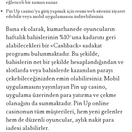
eğlenceli bir zaman sunar.
Pin Up casino’ya giriş yapmak için resmi web sitesini ziyaret
edebilir veya mobil uygulamasını indirebilirsiniz.
Buna ek olarak, kumarhanede oyuncuların
haftalık bahislerinin %10’una kadarını geri
alabilecekleri bir «Cashback» sadakat
programı bulunmaktadır. Bu şekilde,
bahislerin net bir şekilde hesaplandığından ve
slotlarda veya bahislerde kazanılan parayı
çekebileceğinizden emin olabilirsiniz. Mobil
uygulamasını yayınlayan Pin up casino,
uygulama üzerinden para yatırma ve çekme
olanağını da sunmaktadır. Pin Up online
casinonun tüm müşterileri, hem yeni gelenler
hem de düzenli oyuncular, aylık nakit para
iadesi alabilirler.