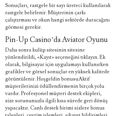
Sonuçları, rastgele bir sayı üreteci kullanılarak
rastgele belirlenir. Müşterinin çarkı
çalıştırması ve okun hangi sektörde duracağını
görmesi gerekir.
Pin-Up Casino’da Aviator Oyunu
Daha sonra kulüp sitesinin sitesine
yönlendirildi, «Kayıt» seçeneğini tıklayın. Ek
olarak, bilgisayar için uygulamayı kullanırken
grafikler ve görsel sonuçlar en yüksek kalitede
görüntülenir. Hoşgeldin bonusuAktif
müşterilerinizi ödüllendirmenin birçok yolu
vardır. Profesyonel müşteri destek ekipleri,
size sorununuzla ilgili kısa sürede geri dönüş
yapacaktır. Canlı destek birimi sizlere bonus
talepleri, çevrim işlemleri, şikayet bildirimleri,