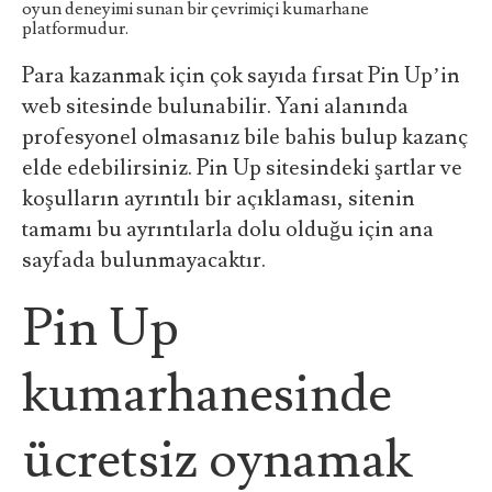
oyun deneyimi sunan bir çevrimiçi kumarhane
platformudur.
Para kazanmak için çok sayıda fırsat Pin Up’in
web sitesinde bulunabilir. Yani alanında
profesyonel olmasanız bile bahis bulup kazanç
elde edebilirsiniz. Pin Up sitesindeki şartlar ve
koşulların ayrıntılı bir açıklaması, sitenin
tamamı bu ayrıntılarla dolu olduğu için ana
sayfada bulunmayacaktır.
Pin Up
kumarhanesinde
ücretsiz oynamak