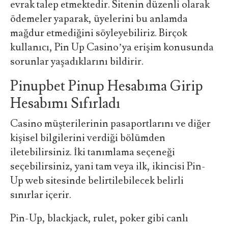
evrak talep etmektedir. Sitenin düzenli olarak
ödemeler yaparak, üyelerini bu anlamda
mağdur etmediğini söyleyebiliriz. Birçok
kullanıcı, Pin Up Casino’ya erişim konusunda
sorunlar yaşadıklarını bildirir.
Pinupbet Pinup Hesabıma Girip
Hesabımı Sıfırladı
Casino müşterilerinin pasaportlarını ve diğer
kişisel bilgilerini verdiği bölümden
iletebilirsiniz. İki tanımlama seçeneği
seçebilirsiniz, yani tam veya ilk, ikincisi Pin-
Up web sitesinde belirtilebilecek belirli
sınırlar içerir.
Pin-Up, blackjack, rulet, poker gibi canlı