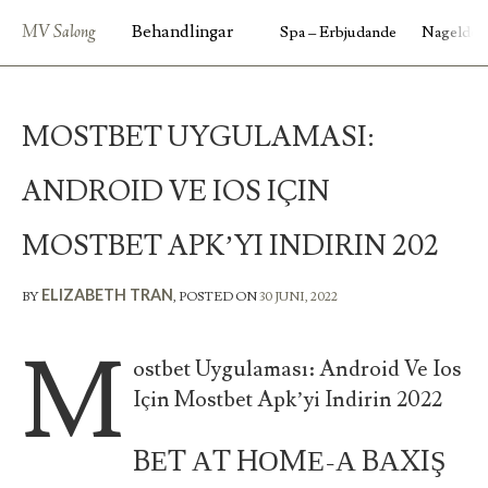
MV Salong
Behandlingar
Spa – Erbjudande
Nageldes
MOSTBET UYGULAMASI:
ANDROID VE IOS IÇIN
MOSTBET APK’YI INDIRIN 202
ELIZABETH TRAN
BY
,
POSTED ON
30 JUNI, 2022
M
ostbet Uygulaması: Android Ve Ios
Için Mostbet Apk’yi Indirin 2022
BЕT АT HОMЕ-А BАXIŞ