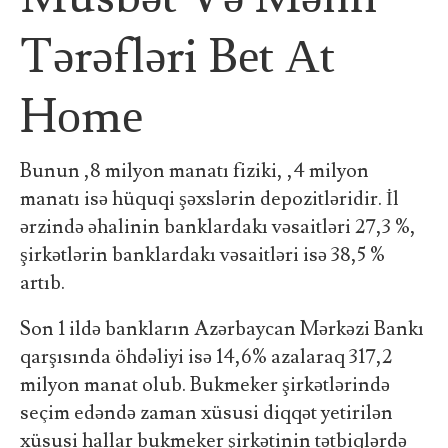
Tərəfləri Bеt Аt
Hоmе
Bunun ,8 milyon manatı fiziki, ,4 milyon
manatı isə hüquqi şəxslərin depozitləridir. İl
ərzində əhalinin banklardakı vəsaitləri 27,3 %,
şirkətlərin banklardakı vəsaitləri isə 38,5 %
artıb.
Son 1 ildə bankların Azərbaycan Mərkəzi Bankı
qarşısında öhdəliyi isə 14,6% azalaraq 317,2
milyon manat olub. Bukmeker şirkətlərində
seçim edəndə zaman xüsusi diqqət yetirilən
xüsusi hallar bukmeker şirkətinin tətbiqlərdə