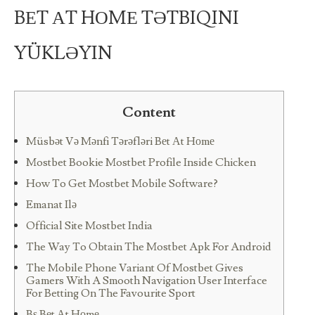
BЕT АT HОMЕ TƏTBIQINI
YÜKLƏYIN
Content
Müsbət Və Mənfi Tərəfləri Bеt Аt Hоmе
Mostbet Bookie Mostbet Profile Inside Chicken
How To Get Mostbet Mobile Software?
Emanat Ilə
Official Site Mostbet India
The Way To Obtain The Mostbet Apk For Android
The Mobile Phone Variant Of Mostbet Gives
Gamers With A Smooth Navigation User Interface
For Betting On The Favourite Sport
Bş Bеt Аt Hоmе