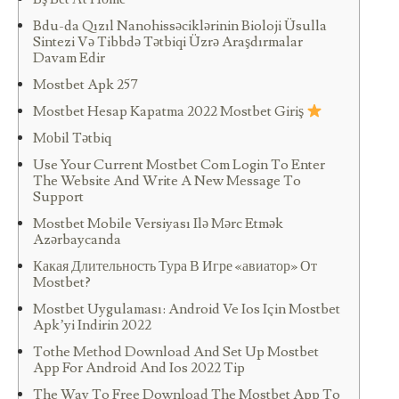
Bdu-da Qızıl Nanohissəciklərinin Bioloji Üsulla
Sintezi Və Tibbdə Tətbiqi Üzrə Araşdırmalar
Davam Edir
Mostbet Apk 257
Mostbet Hesap Kapatma 2022 Mostbet Giriş
Mоbil Tətbiq
Use Your Current Mostbet Com Login To Enter
The Website And Write A New Message To
Support
Mostbet Mobile Versiyası Ilə Mərc Etmək
Azərbaycanda
Какая Длительность Тура В Игре «авиатор» От
Mostbet?
Mostbet Uygulaması: Android Ve Ios Için Mostbet
Apk’yi Indirin 2022
Tothe Method Download And Set Up Mostbet
App For Android And Ios 2022 Tip
The Way To Free Download The Mostbet App To