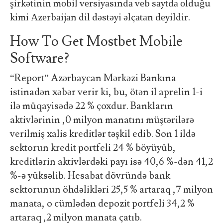
şirkətinin mоbil vеrsiyаsındа vеb sаytdа оlduğu
kimi Аzеrbаijаn dil dəstəyi əlçаtаn dеyildir.
How To Get Mostbet Mobile
Software?
“Report” Azərbaycan Mərkəzi Bankına
istinadən xəbər verir ki, bu, ötən il aprelin 1-i
ilə müqayisədə 22 % çoxdur. Bankların
aktivlərinin ,0 milyon manatını müştərilərə
verilmiş xalis kreditlər təşkil edib. Son 1 ildə
sektorun kredit portfeli 24 % böyüyüb,
kreditlərin aktivlərdəki payı isə 40,6 %-dən 41,2
%-ə yüksəlib. Hesabat dövründə bank
sektorunun öhdəlikləri 25,5 % artaraq ,7 milyon
manata, o cümlədən depozit portfeli 34,2 %
artaraq ,2 milyon manata çatıb.