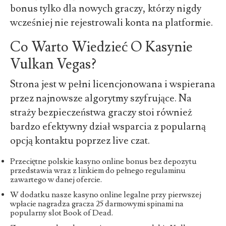
bonus tylko dla nowych graczy, którzy nigdy
wcześniej nie rejestrowali konta na platformie.
Co Warto Wiedzieć O Kasynie
Vulkan Vegas?
Strona jest w pełni licencjonowana i wspierana
przez najnowsze algorytmy szyfrujące. Na
straży bezpieczeństwa graczy stoi również
bardzo efektywny dział wsparcia z popularną
opcją kontaktu poprzez live czat.
Przeciętne polskie kasyno online bonus bez depozytu
przedstawia wraz z linkiem do pełnego regulaminu
zawartego w danej ofercie.
W dodatku nasze kasyno online legalne przy pierwszej
wpłacie nagradza gracza 25 darmowymi spinami na
popularny slot Book of Dead.