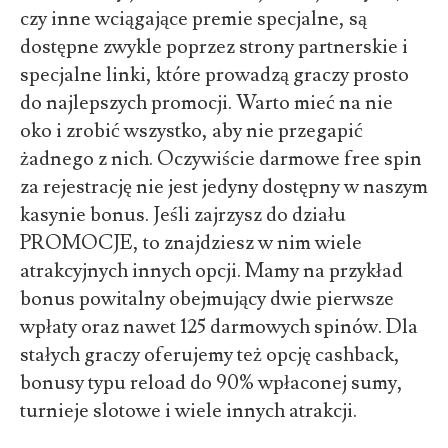
czy inne wciągające premie specjalne, są
dostępne zwykle poprzez strony partnerskie i
specjalne linki, które prowadzą graczy prosto
do najlepszych promocji. Warto mieć na nie
oko i zrobić wszystko, aby nie przegapić
żadnego z nich. Oczywiście darmowe free spin
za rejestrację nie jest jedyny dostępny w naszym
kasynie bonus. Jeśli zajrzysz do działu
PROMOCJE, to znajdziesz w nim wiele
atrakcyjnych innych opcji. Mamy na przykład
bonus powitalny obejmujący dwie pierwsze
wpłaty oraz nawet 125 darmowych spinów. Dla
stałych graczy oferujemy też opcję cashback,
bonusy typu reload do 90% wpłaconej sumy,
turnieje slotowe i wiele innych atrakcji.