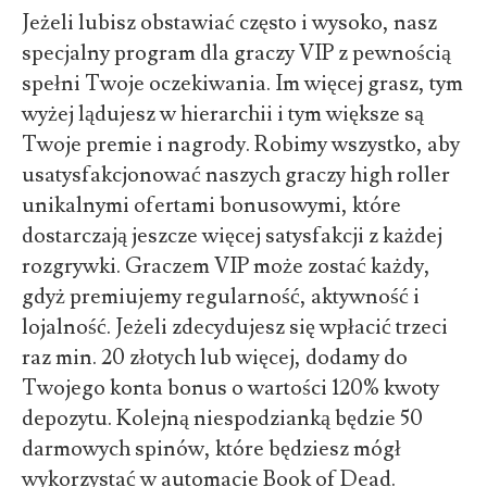
Jeżeli lubisz obstawiać często i wysoko, nasz
specjalny program dla graczy VIP z pewnością
spełni Twoje oczekiwania. Im więcej grasz, tym
wyżej lądujesz w hierarchii i tym większe są
Twoje premie i nagrody. Robimy wszystko, aby
usatysfakcjonować naszych graczy high roller
unikalnymi ofertami bonusowymi, które
dostarczają jeszcze więcej satysfakcji z każdej
rozgrywki. Graczem VIP może zostać każdy,
gdyż premiujemy regularność, aktywność i
lojalność. Jeżeli zdecydujesz się wpłacić trzeci
raz min. 20 złotych lub więcej, dodamy do
Twojego konta bonus o wartości 120% kwoty
depozytu. Kolejną niespodzianką będzie 50
darmowych spinów, które będziesz mógł
wykorzystać w automacie Book of Dead.