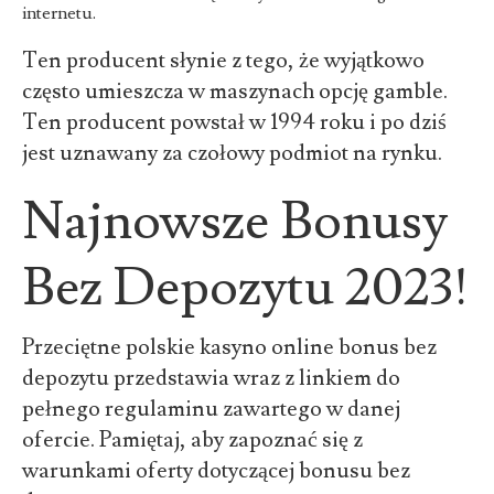
internetu.
Ten producent słynie z tego, że wyjątkowo
często umieszcza w maszynach opcję gamble.
Ten producent powstał w 1994 roku i po dziś
jest uznawany za czołowy podmiot na rynku.
Najnowsze Bonusy
Bez Depozytu 2023!
Przeciętne polskie kasyno online bonus bez
depozytu przedstawia wraz z linkiem do
pełnego regulaminu zawartego w danej
ofercie. Pamiętaj, aby zapoznać się z
warunkami oferty dotyczącej bonusu bez