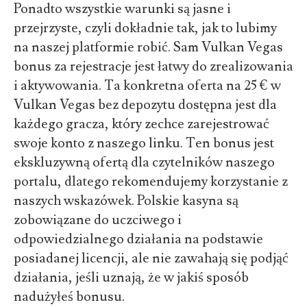
Ponadto wszystkie warunki są jasne i
przejrzyste, czyli dokładnie tak, jak to lubimy
na naszej platformie robić. Sam Vulkan Vegas
bonus za rejestracje jest łatwy do zrealizowania
i aktywowania. Ta konkretna oferta na 25 € w
Vulkan Vegas bez depozytu dostępna jest dla
każdego gracza, który zechce zarejestrować
swoje konto z naszego linku. Ten bonus jest
ekskluzywną ofertą dla czytelników naszego
portalu, dlatego rekomendujemy korzystanie z
naszych wskazówek. Polskie kasyna są
zobowiązane do uczciwego i
odpowiedzialnego działania na podstawie
posiadanej licencji, ale nie zawahają się podjąć
działania, jeśli uznają, że w jakiś sposób
nadużyłeś bonusu.