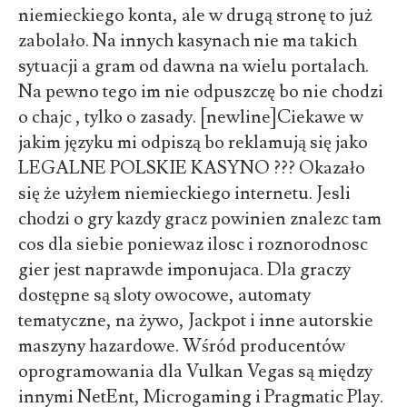
niemieckiego konta, ale w drugą stronę to już
zabolało. Na innych kasynach nie ma takich
sytuacji a gram od dawna na wielu portalach.
Na pewno tego im nie odpuszczę bo nie chodzi
o chajc , tylko o zasady. [newline]Ciekawe w
jakim języku mi odpiszą bo reklamują się jako
LEGALNE POLSKIE KASYNO ??? Okazało
się że użyłem niemieckiego internetu. Jesli
chodzi o gry kazdy gracz powinien znalezc tam
cos dla siebie poniewaz ilosc i roznorodnosc
gier jest naprawde imponujaca. Dla graczy
dostępne są sloty owocowe, automaty
tematyczne, na żywo, Jackpot i inne autorskie
maszyny hazardowe. Wśród producentów
oprogramowania dla Vulkan Vegas są między
innymi NetEnt, Microgaming i Pragmatic Play.