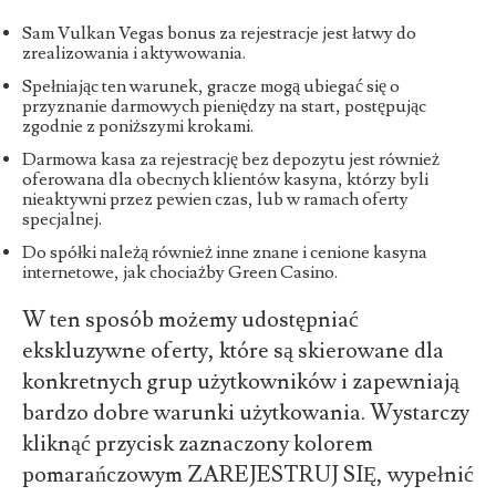
Sam Vulkan Vegas bonus za rejestracje jest łatwy do
zrealizowania i aktywowania.
Spełniając ten warunek, gracze mogą ubiegać się o
przyznanie darmowych pieniędzy na start, postępując
zgodnie z poniższymi krokami.
Darmowa kasa za rejestrację bez depozytu jest również
oferowana dla obecnych klientów kasyna, którzy byli
nieaktywni przez pewien czas, lub w ramach oferty
specjalnej.
Do spółki należą również inne znane i cenione kasyna
internetowe, jak chociażby Green Casino.
W ten sposób możemy udostępniać
ekskluzywne oferty, które są skierowane dla
konkretnych grup użytkowników i zapewniają
bardzo dobre warunki użytkowania. Wystarczy
kliknąć przycisk zaznaczony kolorem
pomarańczowym ZAREJESTRUJ SIĘ, wypełnić