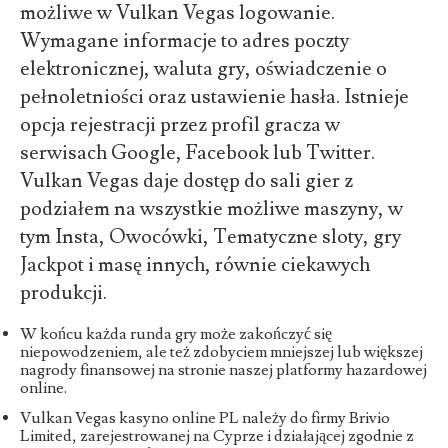
możliwe w Vulkan Vegas logowanie.
Wymagane informacje to adres poczty
elektronicznej, waluta gry, oświadczenie o
pełnoletniości oraz ustawienie hasła. Istnieje
opcja rejestracji przez profil gracza w
serwisach Google, Facebook lub Twitter.
Vulkan Vegas daje dostęp do sali gier z
podziałem na wszystkie możliwe maszyny, w
tym Insta, Owocówki, Tematyczne sloty, gry
Jackpot i masę innych, równie ciekawych
produkcji.
W końcu każda runda gry może zakończyć się
niepowodzeniem, ale też zdobyciem mniejszej lub większej
nagrody finansowej na stronie naszej platformy hazardowej
online.
Vulkan Vegas kasyno online PL należy do firmy Brivio
Limited, zarejestrowanej na Cyprze i działającej zgodnie z