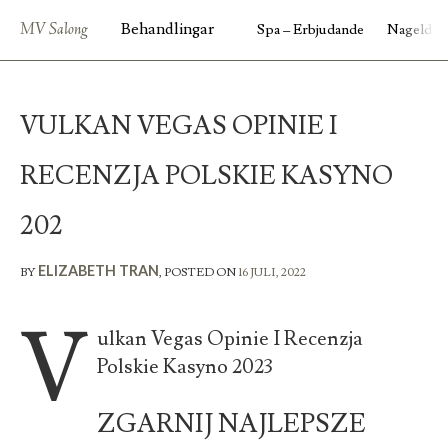
MV Salong
Behandlingar
Spa – Erbjudande
Nageldes
VULKAN VEGAS OPINIE I
RECENZJA POLSKIE KASYNO
202
ELIZABETH TRAN
BY
,
POSTED ON
16 JULI, 2022
V
ulkan Vegas Opinie I Recenzja
Polskie Kasyno 2023
ZGARNIJ NAJLEPSZE