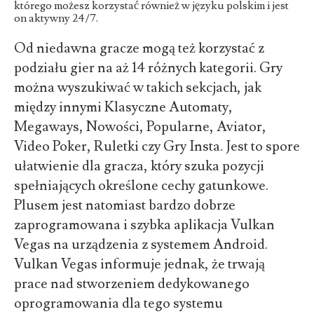
którego możesz korzystać również w języku polskim i jest
on aktywny 24/7.
Od niedawna gracze mogą też korzystać z
podziału gier na aż 14 różnych kategorii. Gry
można wyszukiwać w takich sekcjach, jak
między innymi Klasyczne Automaty,
Megaways, Nowości, Popularne, Aviator,
Video Poker, Ruletki czy Gry Insta. Jest to spore
ułatwienie dla gracza, który szuka pozycji
spełniających określone cechy gatunkowe.
Plusem jest natomiast bardzo dobrze
zaprogramowana i szybka aplikacja Vulkan
Vegas na urządzenia z systemem Android.
Vulkan Vegas informuje jednak, że trwają
prace nad stworzeniem dedykowanego
oprogramowania dla tego systemu