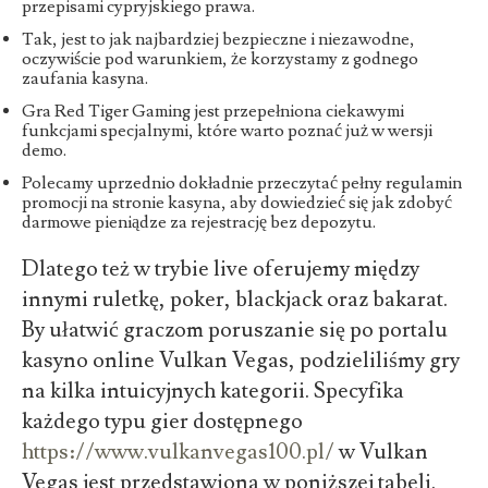
przepisami cypryjskiego prawa.
Tak, jest to jak najbardziej bezpieczne i niezawodne,
oczywiście pod warunkiem, że korzystamy z godnego
zaufania kasyna.
Gra Red Tiger Gaming jest przepełniona ciekawymi
funkcjami specjalnymi, które warto poznać już w wersji
demo.
Polecamy uprzednio dokładnie przeczytać pełny regulamin
promocji na stronie kasyna, aby dowiedzieć się jak zdobyć
darmowe pieniądze za rejestrację bez depozytu.
Dlatego też w trybie live oferujemy między
innymi ruletkę, poker, blackjack oraz bakarat.
By ułatwić graczom poruszanie się po portalu
kasyno online Vulkan Vegas, podzieliliśmy gry
na kilka intuicyjnych kategorii. Specyfika
każdego typu gier dostępnego
https://www.vulkanvegas100.pl/
w Vulkan
Vegas jest przedstawiona w poniższej tabeli.