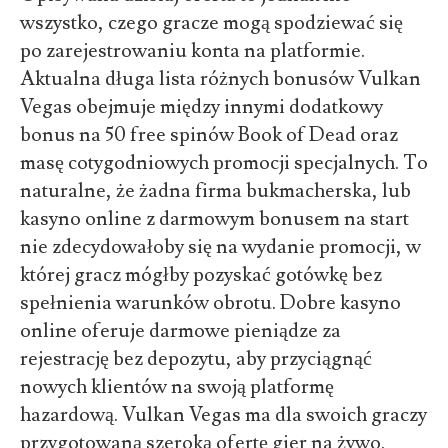
wszystko, czego gracze mogą spodziewać się
po zarejestrowaniu konta na platformie.
Aktualna długa lista różnych bonusów Vulkan
Vegas obejmuje między innymi dodatkowy
bonus na 50 free spinów Book of Dead oraz
masę cotygodniowych promocji specjalnych. To
naturalne, że żadna firma bukmacherska, lub
kasyno online z darmowym bonusem na start
nie zdecydowałoby się na wydanie promocji, w
której gracz mógłby pozyskać gotówkę bez
spełnienia warunków obrotu. Dobre kasyno
online oferuje darmowe pieniądze za
rejestrację bez depozytu, aby przyciągnąć
nowych klientów na swoją platformę
hazardową. Vulkan Vegas ma dla swoich graczy
przygotowaną szeroką ofertę gier na żywo.