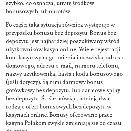
szybko, co oznacza, utratę środków
bonusowych lub obrotów.
Po części taka sytuacja również występuje w
przypadku bonusu bez depozytu. Bonus bez
depozytu jest najbardziej poszukiwany wśród
użytkowników kasyn online. Wiele rejestracji
kont kasyn wymaga imienia i nazwiska, adresu
domowego, adresu e-mail, numeru telefonu,
nazwy użytkownika, hasła i kodu bonusowego
(jeśli dotyczy). Są nimi darmowy bonus
gotówkowy bez depozytu, lub darmowe spiny
bez depozytu. Ściśle mówiąc, istnieją dwa
rodzaje ofert bonusowych bez depozytu w
kasynach online. Bonusy oferowane przez
kasyna Polakom zwykle zmieniają się od czasu