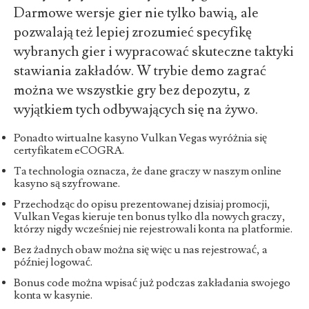
Darmowe wersje gier nie tylko bawią, ale
pozwalają też lepiej zrozumieć specyfikę
wybranych gier i wypracować skuteczne taktyki
stawiania zakładów. W trybie demo zagrać
można we wszystkie gry bez depozytu, z
wyjątkiem tych odbywających się na żywo.
Ponadto wirtualne kasyno Vulkan Vegas wyróżnia się
certyfikatem eCOGRA.
Ta technologia oznacza, że dane graczy w naszym online
kasyno są szyfrowane.
Przechodząc do opisu prezentowanej dzisiaj promocji,
Vulkan Vegas kieruje ten bonus tylko dla nowych graczy,
którzy nigdy wcześniej nie rejestrowali konta na platformie.
Bez żadnych obaw można się więc u nas rejestrować, a
później logować.
Bonus code można wpisać już podczas zakładania swojego
konta w kasynie.