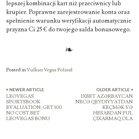
lepszej kombinacji kart niż przeciwnicy lub
krupier. Poprawne zarejestrowanie konta oraz
spełnienie warunku weryfikacji automatycznie
przyzna Ci 25 € do twojego salda bonusowego.
Posted in
Vulkan Vegas Poland
￩ NEWER ARTICLE
OLDER ARTICLE ￫
LEOVEGAS
1XBET AZƏRBAYCAN
SPORTSBOOK
NECƏ QEYDIYYATDAN
EVALUATION: GET 100
KEÇMƏK VƏ
NO COST BET
HESABDAN PUL
LEOVEGAS BONU
ÇIXARMAQ OLA