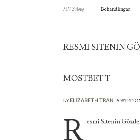
MV Salong
Behandlingar
RESMI SITENIN G
MOSTBET T
ELIZABETH TRAN
BY
,
POSTED 
R
esmi Sitenin Gözde