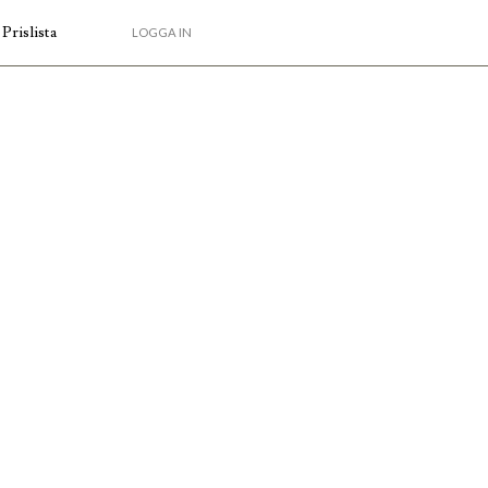
Prislista
LOGGA IN