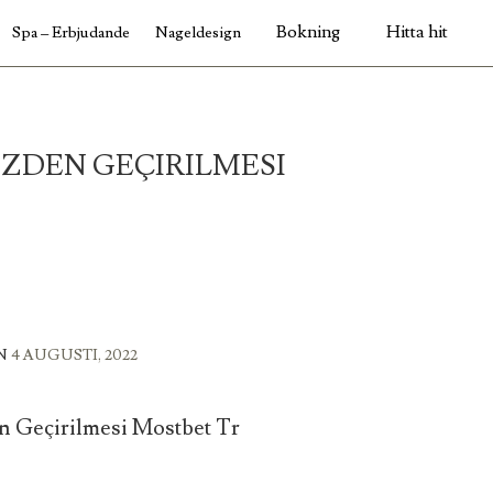
Bokning
Hitta hit
Spa – Erbjudande
Nageldesign
ÖZDEN GEÇIRILMESI
ON
4 AUGUSTI, 2022
n Geçirilmesi Mostbet Tr