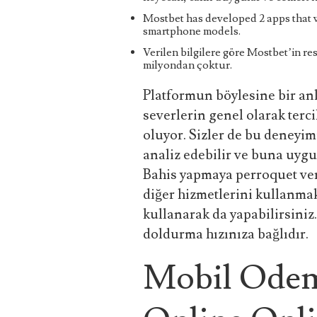
Mostbet has developed 2 apps that w
smartphone models.
Verilen bilgilere göre Mostbet’in res
milyondan çoktur.
Platformun böylesine bir anl
severlerin genel olarak terc
oluyor. Sizler de bu deneyi
analiz edebilir ve buna uygun
Bahis yapmaya perroquet ve
diğer hizmetlerini kullanma
kullanarak da yapabilirsiniz
doldurma hızınıza bağlıdır.
Mobil Odem