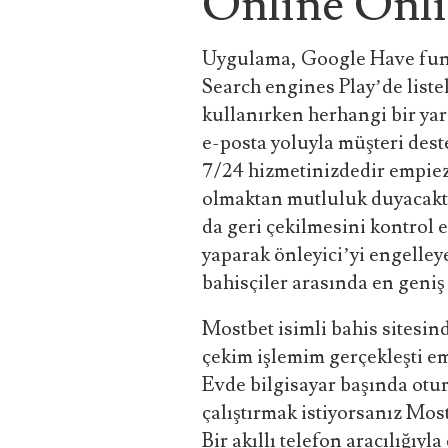
Online Onli
Uygulama, Google Have fun M
Search engines Play’de list
kullanırken herhangi bir yar
e-posta yoluyla müşteri deste
7/24 hizmetinizdedir empiez
olmaktan mutluluk duyacaktır
da geri çekilmesini kontrol e
yaparak önleyici’yi engelley
bahisçiler arasında en geniş
Mostbet isimli bahis sitesi
çekim işlemim gerçekleşti e
Evde bilgisayar başında otur
çalıştırmak istiyorsanız Mos
Bir akıllı telefon aracılığıy