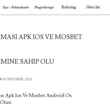
Bokning
Hitta hit
Spa – Erbjudande
Nageldesign
ASI APK IOS VE MOSBET
EMINE SAHIP OLU
ON
15 OKTOBER, 2022
sı Apk Ios Ve Mosbet Android Os
 Olun