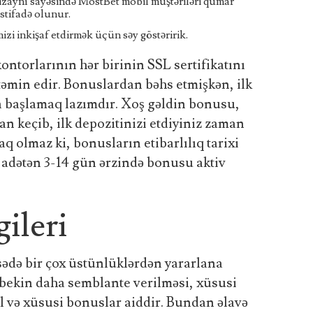
 dizaynı sayəsində MostBet mobil müştəriləri qumar
istifadə olunur.
izi inkişaf etdirmək üçün səy göstəririk.
ontorlarının hər birinin SSL sertifikatını
 təmin edir. Bonuslardan bəhs etmişkən, ilk
 başlamaq lazımdır. Xoş gəldin bonusu,
 keçib, ilk depozitinizi etdiyiniz zaman
 olmaz ki, bonusların etibarlılıq tarixi
adətən 3-14 gün ərzində bonusu aktiv
ileri
sədə bir çox üstünlüklərdən yararlana
əşbekin daha semblante verilməsi, xüsusi
əl və xüsusi bonuslar aiddir. Bundan əlavə