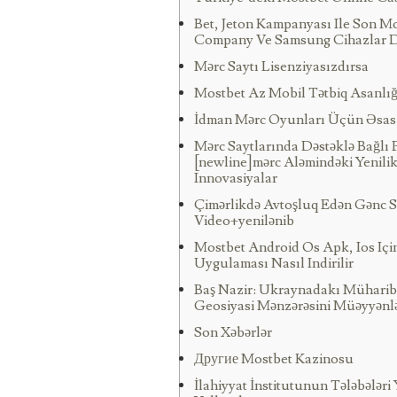
Bet, Jeton Kampanyası Ile Son M
Company Ve Samsung Cihazlar D
Mərc Saytı Lisenziyasızdırsa
Mostbet Az Mobil Tətbiq Asanlığ
İdman Mərc Oyunları Üçün Əsas
Mərc Saytlarında Dəstəklə Bağlı 
[newline]mərc Aləmindəki Yenilik
Innovasiyalar
Çimərlikdə Avtoşluq Edən Gənc S
Video+yenilənib
Mostbet Android Os Apk, Ios Içi
Uygulaması Nasıl Indirilir
Baş Nazir: Ukraynadakı Mühari
Geosiyasi Mənzərəsini Müəyyənlə
Son Xəbərlər
Другие Mostbet Kazinosu
İlahiyyat İnstitutunun Tələbələr