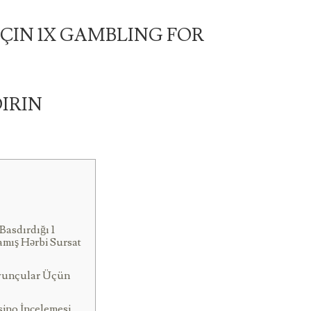
ÇIN 1X GAMBLING FOR
DIRIN
Basdırdığı 1
mış Hərbi Sursat
yunçular Üçün
ino İncelemesi