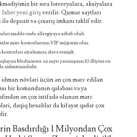
kmədiyimiz bir sıra lotereyalara, aksiyalara
a
1xbet yeni giriş
verilir. Qumar saytları
lə depozit və çıxarış imkanı təklif edir.
lan maddə onda allergiyaya səbəb olub.
xslər mərc kontorlarının VİP müştərisi olur.
 kontorları siyahımıza əlavə etmişik.
başlayan Medianews. az saytı yaranışının 10 illiyinə en
la xidmətinizdədir.
 idman növləri üçün ən çox mərc edilən
nsı bir komandanın qələbəsi və ya
rəfindən ən çox istifadə olunan mərc
ləri, dəqiq hesablar da kifayət qədər çox
dir.
rin Basdırdığı 1 Milyondan Çox